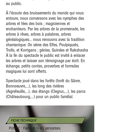
au public.
À l'écoute des bruissements du monde qui nous
entoure, nous conversons avec les nymphes des
arbres et fées des bois ; magiciennes et
enchanteurs. Par les arbres de la promenade, les
arbres à rêves, arbres à palabres, arbres
généalogiques… nous renouons avec la tradition
chamanique. On sème des Elfes, Poulpiquets,
Trolls, et Korrigans ; génies, Guinées et Rakshasha
À la fin du spectacle le public est invité à enlacer
les arbres et laisser son témoignage par écrit. En
échange, petits contes, proverbes et formules
magiques lui sont offerts.
Spectacle joué dans les forêts (forêt du Gâvre,
Bonnoeuvre,...), les long des rivières
(Aigrefeuille,...), des étangs (Clegruc,...), les parcs
(Châteaubourg,...) pour un public familial.
PUBLIC : Familial < 60 personnes.