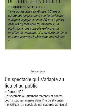
DE FEUILLE EN FEUILLE
POURQUOI CE SPECTACLE ?
" Une adolescence en Afrique, 10 ans à
vendre des simples dans une herboristerie,
quelques voyages en Inde, 20 ans à puiser
dans les mythes pour les raconter à un
public varié, une curiosité réelle pour la
fonction de chamane… J’ai eu envie de réunir
tout mes centres d’intérêt dans une création.
"
En voir plus
Un spectacle qui s'adapte au
lieu et au public
> Durée 1H00
Un spectacle où alternent marches et contes
courts, pauses assises dans l'herbe et contes
merveilleux. Un spectacle qui s’adapte au lieu et