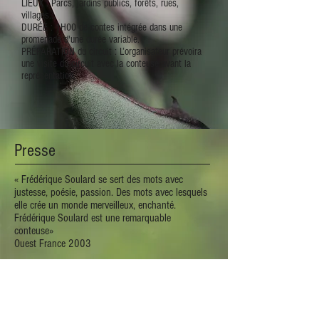
LIEUX : Parcs, jardins publics, forêts, rues,
villages...
DURÉE : 1H00 de contes intégrée dans une
promenade d'une durée variable.
PRÉPARATION du circuit : L’organisateur prévoira
une visite du circuit avec la conteuse avant la
représentation.
Presse
« Frédérique Soulard se sert des mots avec
justesse, poésie, passion. Des mots avec lesquels
elle crée un monde merveilleux, enchanté.
Frédérique Soulard est une remarquable
conteuse»
Ouest France 2003
POURQUOI CE SPECTACLE ?
"Une adolescence en Afrique, dix ans à vendre des