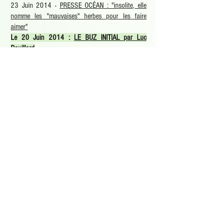
23 Juin 2014 -
PRESSE OCÉAN : "insolite, elle
nomme les "mauvaises" herbes pour les faire
aimer
"
Le 20 Juin 2014 :
LE BUZ INITIAL par Luc
Douillard
---
Retrouvez "BELLES DE BITUME" sur d'autres
plateformes:
La page Facebouc
La page Insta.gramme
La page
Wikipédia
La Page wikiwand
LA CARTOGRAPHIE : Participez aux Graffs
botaniques librement